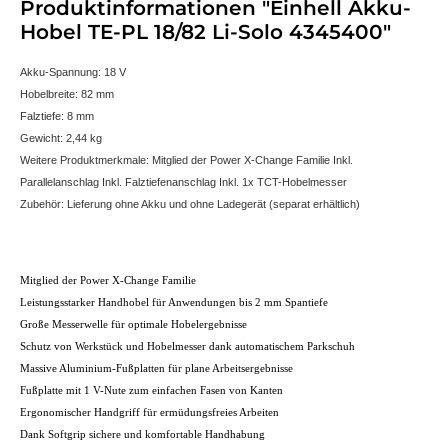
Produktinformationen "Einhell Akku-
Hobel TE-PL 18/82 Li-Solo 4345400"
Akku-Spannung: 18 V
Hobelbreite: 82 mm
Falztiefe: 8 mm
Gewicht: 2,44 kg
Weitere Produktmerkmale: Mitglied der Power X-Change Familie Inkl.
Parallelanschlag Inkl. Falztiefenanschlag Inkl. 1x TCT-Hobelmesser
Zubehör: Lieferung ohne Akku und ohne Ladegerät (separat erhältlich)
Mitglied der Power X-Change Familie
Leistungsstarker Handhobel für Anwendungen bis 2 mm Spantiefe
Große Messerwelle für optimale Hobelergebnisse
Schutz von Werkstück und Hobelmesser dank automatischem Parkschuh
Massive Aluminium-Fußplatten für plane Arbeitsergebnisse
Fußplatte mit 1 V-Nute zum einfachen Fasen von Kanten
Ergonomischer Handgriff für ermüdungsfreies Arbeiten
Dank Softgrip sichere und komfortable Handhabung