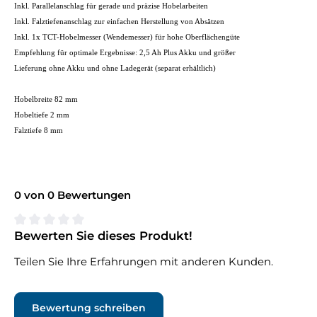
Inkl. Parallelanschlag für gerade und präzise Hobelarbeiten
Inkl. Falztiefenanschlag zur einfachen Herstellung von Absätzen
Inkl. 1x TCT-Hobelmesser (Wendemesser) für hohe Oberflächengüte
Empfehlung für optimale Ergebnisse: 2,5 Ah Plus Akku und größer
Lieferung ohne Akku und ohne Ladegerät (separat erhältlich)
Hobelbreite 82 mm
Hobeltiefe 2 mm
Falztiefe 8 mm
0 von 0 Bewertungen
Bewerten Sie dieses Produkt!
Durchschnittliche Bewertung von 0 von 5 Sternen
Teilen Sie Ihre Erfahrungen mit anderen Kunden.
Bewertung schreiben