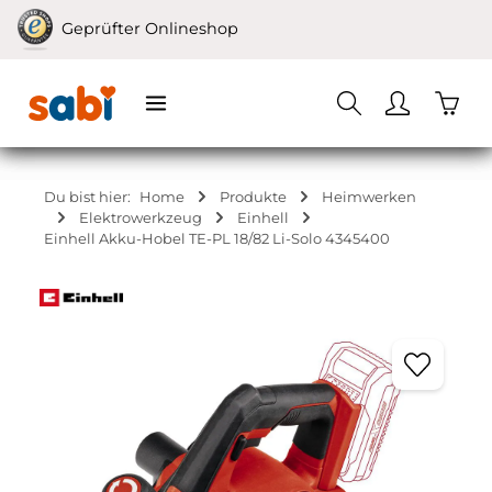
Zum Hauptinhalt springen
Geprüfter Onlineshop
Waren
Du bist hier:
Home
Produkte
Heimwerken
Elektrowerkzeug
Einhell
Einhell Akku-Hobel TE-PL 18/82 Li-Solo 4345400
Bildergalerie überspringen