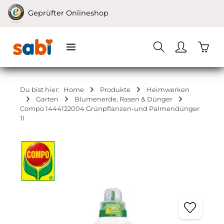
Zum Hauptinhalt springen
Geprüfter Onlineshop
Waren
Du bist hier:
Home
Produkte
Heimwerken
Garten
Blumenerde, Rasen & Dünger
Compo 1444122004 Grünpflanzen-und Palmendünger
1l
Bildergalerie überspringen