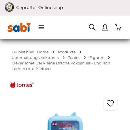
Zum Hauptinhalt springen
Geprüfter Onlineshop
Waren
Du bist hier:
Home
Produkte
Unterhaltungselektronik
Tonies
Figuren
Clever Tonie Der kleine Drache Kokosnuss - Englisch
Lernen m. d. kleinen
Bildergalerie überspringen