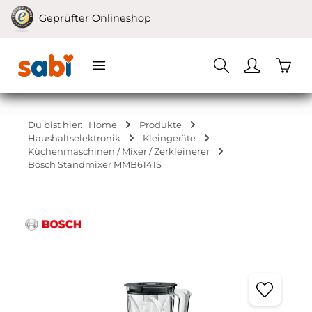
Zum Hauptinhalt springen
Geprüfter Onlineshop
Waren
Du bist hier:
Home
Produkte
Haushaltselektronik
Kleingeräte
Küchenmaschinen / Mixer / Zerkleinerer
Bosch Standmixer MMB6141S
Bildergalerie überspringen