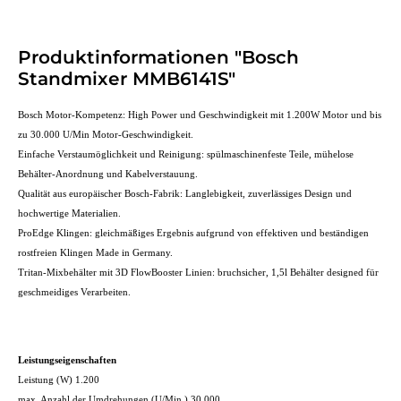
Produktinformationen "Bosch
Standmixer MMB6141S"
Bosch Motor-Kompetenz: High Power und Geschwindigkeit mit 1.200W Motor und bis
zu 30.000 U/Min Motor-Geschwindigkeit.
Einfache Verstaumöglichkeit und Reinigung: spülmaschinenfeste Teile, mühelose
Behälter-Anordnung und Kabelverstauung.
Qualität aus europäischer Bosch-Fabrik: Langlebigkeit, zuverlässiges Design und
hochwertige Materialien.
ProEdge Klingen: gleichmäßiges Ergebnis aufgrund von effektiven und beständigen
rostfreien Klingen Made in Germany.
Tritan-Mixbehälter mit 3D FlowBooster Linien: bruchsicher, 1,5l Behälter designed für
geschmeidiges Verarbeiten.
Leistungseigenschaften
Leistung (W) 1.200
max. Anzahl der Umdrehungen (U/Min.) 30.000