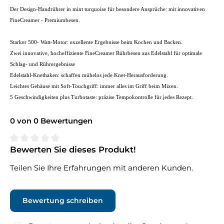
Der Design-Handrührer in mint turquoise für besondere Ansprüche: mit innovativen
FineCreamer - Premiumbesen.
Starker 500- Watt-Motor: exzellente Ergebnisse beim Kochen und Backen.
Zwei innovative, hocheffiziente FineCreamer Rührbesen aus Edelstahl für optimale
Schlag- und Rührergebnisse
Edelstahl-Knethaken: schaffen mühelos jede Knet-Herausforderung.
Leichtes Gehäuse mit Soft-Touchgriff: immer alles im Griff beim Mixen.
5 Geschwindigkeiten plus Turbotaste: präzise Tempokontrolle für jedes Rezept.
0 von 0 Bewertungen
Bewerten Sie dieses Produkt!
Durchschnittliche Bewertung von 0 von 5 Sternen
Teilen Sie Ihre Erfahrungen mit anderen Kunden.
Bewertung schreiben