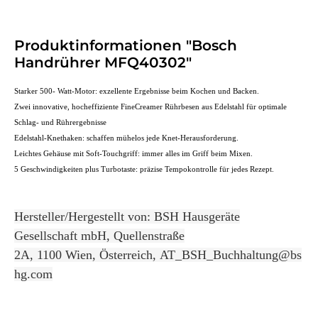
Produktinformationen "Bosch
Handrührer MFQ40302"
Starker 500- Watt-Motor: exzellente Ergebnisse beim Kochen und Backen.
Zwei innovative, hocheffiziente FineCreamer Rührbesen aus Edelstahl für optimale
Schlag- und Rührergebnisse
Edelstahl-Knethaken: schaffen mühelos jede Knet-Herausforderung.
Leichtes Gehäuse mit Soft-Touchgriff: immer alles im Griff beim Mixen.
5 Geschwindigkeiten plus Turbotaste: präzise Tempokontrolle für jedes Rezept.
Hersteller/Hergestellt von: BSH Hausgeräte
Gesellschaft mbH, Quellenstraße
2A, 1100 Wien, Österreich, AT_BSH_Buchhaltung@bs
hg.com