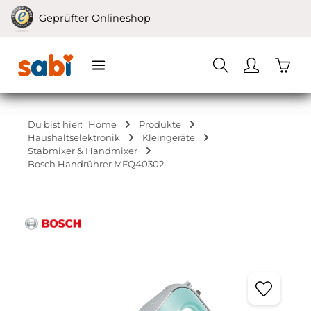
Zum Hauptinhalt springen
Geprüfter Onlineshop
Waren
Du bist hier:
Home
Produkte
Haushaltselektronik
Kleingeräte
Stabmixer & Handmixer
Bosch Handrührer MFQ40302
Bildergalerie überspringen