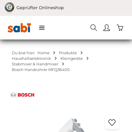
Zum Hauptinhalt springen
Geprüfter Onlineshop
Waren
Du bist hier:
Home
Produkte
Haushaltselektronik
Kleingeräte
Stabmixer & Handmixer
Bosch Handrührer MFQ36400
Bildergalerie überspringen