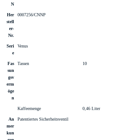
N
Her
0007256/CNNP
stell
er-
Nr.
Seri
Venus
e
Fas
Tassen
10
sun
gsv
erm
öge
n
Kaffeemenge
0,46 Liter
An
Patentiertes Sicherheitsventil
mer
kun
gen