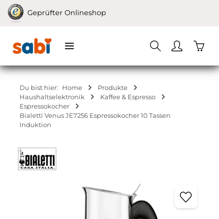
Zum Hauptinhalt springen
Geprüfter Onlineshop
Waren
Du bist hier:
Home
Produkte
Haushaltselektronik
Kaffee & Espresso
Espressokocher
Bialetti Venus JE7256 Espressokocher 10 Tassen
Induktion
Bildergalerie überspringen