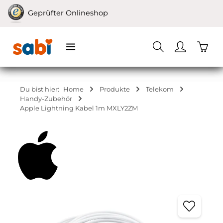
Zum Hauptinhalt springen
Geprüfter Onlineshop
Waren
Du bist hier:
Home
Produkte
Telekom
Handy-Zubehör
Apple Lightning Kabel 1m MXLY2ZM
Bildergalerie überspringen