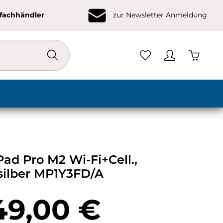
ofachhändler
zur Newsletter Anmeldung
Warenko
Pad Pro M2 Wi-Fi+Cell.,
silber MP1Y3FD/A
eis:
49,00 €