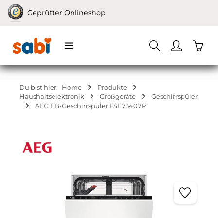
Zum Hauptinhalt springen
Geprüfter Onlineshop
Waren
Du bist hier:
Home
Produkte
Haushaltselektronik
Großgeräte
Geschirrspüler
AEG EB-Geschirrspüler FSE73407P
Bildergalerie überspringen