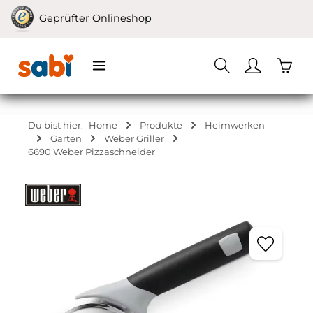
Zum Hauptinhalt springen
Geprüfter Onlineshop
Waren
Du bist hier:
Home
Produkte
Heimwerken
Garten
Weber Griller
6690 Weber Pizzaschneider
Bildergalerie überspringen