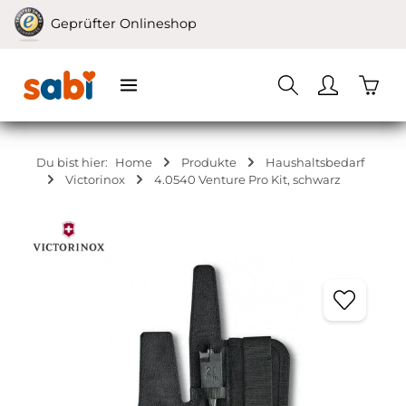
Zum Hauptinhalt springen
Geprüfter Onlineshop
Waren
Du bist hier:
Home
Produkte
Haushaltsbedarf
Victorinox
4.0540 Venture Pro Kit, schwarz
Bildergalerie überspringen