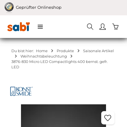
Zum Hauptinhalt springen
Geprüfter Onlineshop
Waren
Du bist hier:
Home
Produkte
Saisonale Artikel
Weihnachtsbeleuchtung
3876-830 Micro LED Compactlights 400 bernst. gefr.
LED
Bildergalerie überspringen