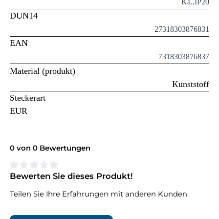
Ka.,IP20
DUN14
27318303876831
EAN
7318303876837
Material (produkt)
Kunststoff
Steckerart
EUR
0 von 0 Bewertungen
Bewerten Sie dieses Produkt!
Durchschnittliche Bewertung von 0 von 5 Sternen
Teilen Sie Ihre Erfahrungen mit anderen Kunden.