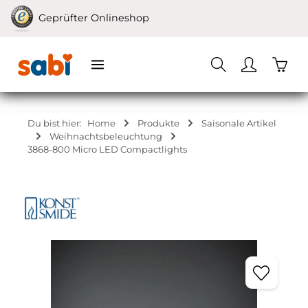
Zum Hauptinhalt springen
Geprüfter Onlineshop
Waren
Du bist hier:
Home
Produkte
Saisonale Artikel
Weihnachtsbeleuchtung
3868-800 Micro LED Compactlights
Bildergalerie überspringen